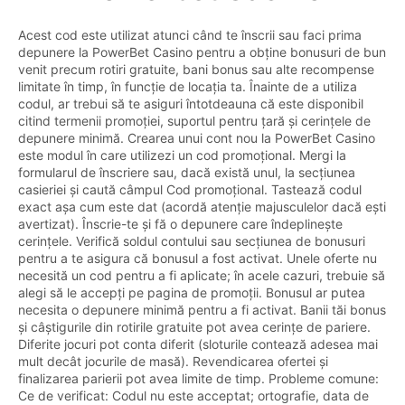
Acest cod este utilizat atunci când te înscrii sau faci prima
depunere la PowerBet Casino pentru a obține bonusuri de bun
venit precum rotiri gratuite, bani bonus sau alte recompense
limitate în timp, în funcție de locația ta. Înainte de a utiliza
codul, ar trebui să te asiguri întotdeauna că este disponibil
citind termenii promoției, suportul pentru țară și cerințele de
depunere minimă. Crearea unui cont nou la PowerBet Casino
este modul în care utilizezi un cod promoțional. Mergi la
formularul de înscriere sau, dacă există unul, la secțiunea
casieriei și caută câmpul Cod promoțional. Tastează codul
exact așa cum este dat (acordă atenție majusculelor dacă ești
avertizat). Înscrie-te și fă o depunere care îndeplinește
cerințele. Verifică soldul contului sau secțiunea de bonusuri
pentru a te asigura că bonusul a fost activat. Unele oferte nu
necesită un cod pentru a fi aplicate; în acele cazuri, trebuie să
alegi să le accepți pe pagina de promoții. Bonusul ar putea
necesita o depunere minimă pentru a fi activat. Banii tăi bonus
și câștigurile din rotirile gratuite pot avea cerințe de pariere.
Diferite jocuri pot conta diferit (sloturile contează adesea mai
mult decât jocurile de masă). Revendicarea ofertei și
finalizarea parierii pot avea limite de timp. Probleme comune:
Ce de verificat: Codul nu este acceptat; ortografie, data de