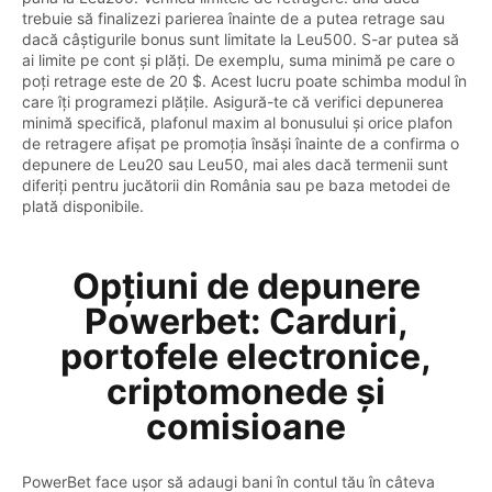
trebuie să finalizezi parierea înainte de a putea retrage sau
dacă câștigurile bonus sunt limitate la Leu500. S-ar putea să
ai limite pe cont și plăți. De exemplu, suma minimă pe care o
poți retrage este de 20 $. Acest lucru poate schimba modul în
care îți programezi plățile. Asigură-te că verifici depunerea
minimă specifică, plafonul maxim al bonusului și orice plafon
de retragere afișat pe promoția însăși înainte de a confirma o
depunere de Leu20 sau Leu50, mai ales dacă termenii sunt
diferiți pentru jucătorii din România sau pe baza metodei de
plată disponibile.
Opțiuni de depunere
Powerbet: Carduri,
portofele electronice,
criptomonede și
comisioane
PowerBet face ușor să adaugi bani în contul tău în câteva