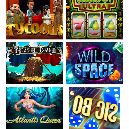
Cod promoțional pentru Powerbet Casino