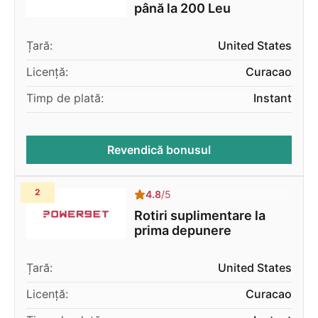
până la 200 Leu
Țară:
United States
Licență:
Curacao
Timp de plată:
Instant
Revendică bonusul
2
4.8
/5
Rotiri suplimentare la
prima depunere
Țară:
United States
Licență:
Curacao