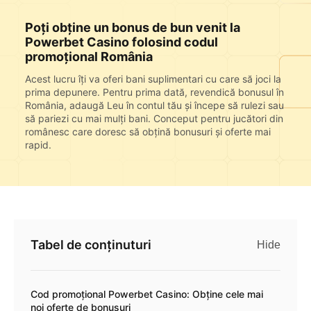
Poți obține un bonus de bun venit la
Powerbet Casino folosind codul
promoțional România
Acest lucru îți va oferi bani suplimentari cu care să joci la
prima depunere. Pentru prima dată, revendică bonusul în
România, adaugă Leu în contul tău și începe să rulezi sau
să pariezi cu mai mulți bani. Conceput pentru jucători din
românesc care doresc să obțină bonusuri și oferte mai
rapid.
Tabel de conținuturi
Hide
Cod promoțional Powerbet Casino: Obține cele mai
noi oferte de bonusuri