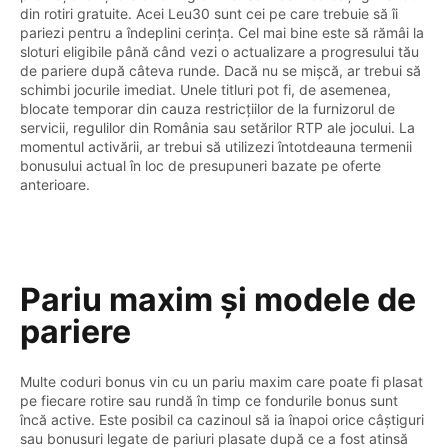
din rotiri gratuite. Acei Leu30 sunt cei pe care trebuie să îi
pariezi pentru a îndeplini cerința. Cel mai bine este să rămâi la
sloturi eligibile până când vezi o actualizare a progresului tău
de pariere după câteva runde. Dacă nu se mișcă, ar trebui să
schimbi jocurile imediat. Unele titluri pot fi, de asemenea,
blocate temporar din cauza restricțiilor de la furnizorul de
servicii, regulilor din România sau setărilor RTP ale jocului. La
momentul activării, ar trebui să utilizezi întotdeauna termenii
bonusului actual în loc de presupuneri bazate pe oferte
anterioare.
Pariu maxim și modele de
pariere
Multe coduri bonus vin cu un pariu maxim care poate fi plasat
pe fiecare rotire sau rundă în timp ce fondurile bonus sunt
încă active. Este posibil ca cazinoul să ia înapoi orice câștiguri
sau bonusuri legate de pariuri plasate după ce a fost atinsă