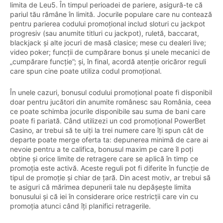
limita de Leu5. În timpul perioadei de pariere, asigură-te că
pariul tău rămâne în limită. Jocurile populare care nu contează
pentru parierea codului promoțional includ sloturi cu jackpot
progresiv (sau anumite titluri cu jackpot), ruletă, baccarat,
blackjack și alte jocuri de masă clasice; mese cu dealeri live;
video poker; funcții de cumpărare bonus și unele mecanici de
„cumpărare funcție”; și, în final, acordă atenție oricăror reguli
care spun cine poate utiliza codul promoțional.
În unele cazuri, bonusul codului promoțional poate fi disponibil
doar pentru jucători din anumite românesc sau România, ceea
ce poate schimba jocurile disponibile sau suma de bani care
poate fi pariată. Când utilizezi un cod promoțional PowerBet
Casino, ar trebui să te uiți la trei numere care îți spun cât de
departe poate merge oferta ta: depunerea minimă de care ai
nevoie pentru a te califica, bonusul maxim pe care îl poți
obține și orice limite de retragere care se aplică în timp ce
promoția este activă. Aceste reguli pot fi diferite în funcție de
tipul de promoție și chiar de țară. Din acest motiv, ar trebui să
te asiguri că mărimea depunerii tale nu depășește limita
bonusului și că iei în considerare orice restricții care vin cu
promoția atunci când îți planifici retragerile.