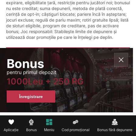
expirare, eligibilitate țară, restricție pentru jucători noi; bonusul
nu este creditat; suma depunerii, metoda de plată corectă,
cerință de opt-in; câștiguri blocate; pariere încă în așteptare;
jocuri excluse; regulă de pariu maxim; rotiri gratuite lipsă; listă
de sloturi eligibile, program de creditare, pas de activare
bonus; Joc responsabil: Stabilește limite de depunere și
utilizează doar promoțiile pe care le înțelegi pe deplin.
Obține-ți bonusul codului promoțional
Bonus
pentru primul depozit
1000Leu + 250 RG
Plasează-ți pariul
Înregistrare
Toate
Aplicație
Bonus
Cod promoțional
Bonus fără depunere
Meniu