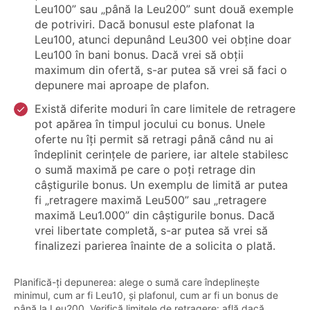
Leu100” sau „până la Leu200” sunt două exemple
de potriviri. Dacă bonusul este plafonat la
Leu100, atunci depunând Leu300 vei obține doar
Leu100 în bani bonus. Dacă vrei să obții
maximum din ofertă, s-ar putea să vrei să faci o
depunere mai aproape de plafon.
Există diferite moduri în care limitele de retragere
pot apărea în timpul jocului cu bonus. Unele
oferte nu îți permit să retragi până când nu ai
îndeplinit cerințele de pariere, iar altele stabilesc
o sumă maximă pe care o poți retrage din
câștigurile bonus. Un exemplu de limită ar putea
fi „retragere maximă Leu500” sau „retragere
maximă Leu1.000” din câștigurile bonus. Dacă
vrei libertate completă, s-ar putea să vrei să
finalizezi parierea înainte de a solicita o plată.
Planifică-ți depunerea: alege o sumă care îndeplinește
minimul, cum ar fi Leu10, și plafonul, cum ar fi un bonus de
până la Leu200. Verifică limitele de retragere: află dacă