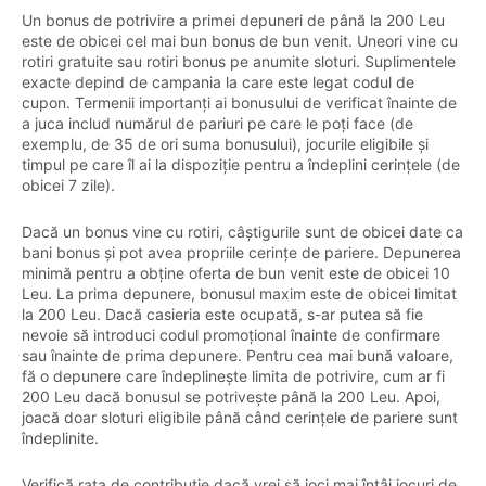
Un bonus de potrivire a primei depuneri de până la 200 Leu
este de obicei cel mai bun bonus de bun venit. Uneori vine cu
rotiri gratuite sau rotiri bonus pe anumite sloturi. Suplimentele
exacte depind de campania la care este legat codul de
cupon. Termenii importanți ai bonusului de verificat înainte de
a juca includ numărul de pariuri pe care le poți face (de
exemplu, de 35 de ori suma bonusului), jocurile eligibile și
timpul pe care îl ai la dispoziție pentru a îndeplini cerințele (de
obicei 7 zile).
Dacă un bonus vine cu rotiri, câștigurile sunt de obicei date ca
bani bonus și pot avea propriile cerințe de pariere. Depunerea
minimă pentru a obține oferta de bun venit este de obicei 10
Leu. La prima depunere, bonusul maxim este de obicei limitat
la 200 Leu. Dacă casieria este ocupată, s-ar putea să fie
nevoie să introduci codul promoțional înainte de confirmare
sau înainte de prima depunere. Pentru cea mai bună valoare,
fă o depunere care îndeplinește limita de potrivire, cum ar fi
200 Leu dacă bonusul se potrivește până la 200 Leu. Apoi,
joacă doar sloturi eligibile până când cerințele de pariere sunt
îndeplinite.
Verifică rata de contribuție dacă vrei să joci mai întâi jocuri de