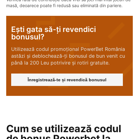
masă, deoarece poate fi redusă sau eliminată din pariere.
Ești gata să-ți revendici
bonusul?
Utilizează codul promoțional PowerBet România
astăzi și deblochează-ți bonusul de bun venit cu
până la 200 Leu potrivire și rotiri gratuite.
Înregistrează-te și revendică bonusul
Cum se utilizează codul
de bonus Powerbet la