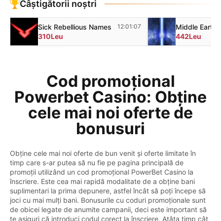
Câștigătorii noștri
Sick Rebellious Names
12:01:07
Middle Earth
310Leu
442Leu
Cod promoțional
Powerbet Casino: Obține
cele mai noi oferte de
bonusuri
Obține cele mai noi oferte de bun venit și oferte limitate în
timp care s-ar putea să nu fie pe pagina principală de
promoții utilizând un cod promoțional PowerBet Casino la
înscriere. Este cea mai rapidă modalitate de a obține bani
suplimentari la prima depunere, astfel încât să poți începe să
joci cu mai mulți bani. Bonusurile cu coduri promoționale sunt
de obicei legate de anumite campanii, deci este important să
te asiguri că introduci codul corect la înscriere. Atâta timp cât