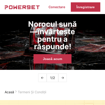
Conectare
Înregistrare
Norocul sună
—învârtește
pentru a
răspunde!
Joacă acum
1/2
Acasă
Termeni Și Condiții