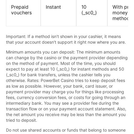
Prepaid
Instant
10
With prep
vouchers
(_sc0_)
money; y
method.
Important: If a method isn't shown in your cashier, it means
that your account doesn't support it right now where you are.
Minimum amounts you can deposit: The minimum amounts
can change by the casino or the payment provider depending
on the method of payment. Most of the time, you should
expect to pay at least 10 (_sc0_) for instant methods and 50
(_sc0_) for bank transfers, unless the cashier tells you
otherwise. Rates: PowerBet Casino tries to keep deposit fees
as low as possible. However, your bank, card issuer, or
payment provider may charge you for things like processing
fees, currency conversion fees, or costs for going through an
intermediary bank. You may see a provider fee during the
transaction flow or on your payment account statement. Also,
the net amount you receive may be less than the amount you
tried to deposit.
Do not use shared accounts or funds that belong to someone