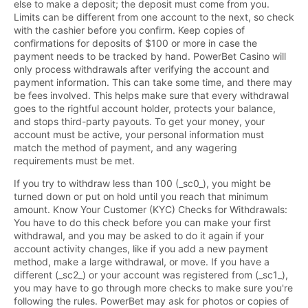
else to make a deposit; the deposit must come from you.
Limits can be different from one account to the next, so check
with the cashier before you confirm. Keep copies of
confirmations for deposits of $100 or more in case the
payment needs to be tracked by hand. PowerBet Casino will
only process withdrawals after verifying the account and
payment information. This can take some time, and there may
be fees involved. This helps make sure that every withdrawal
goes to the rightful account holder, protects your balance,
and stops third-party payouts. To get your money, your
account must be active, your personal information must
match the method of payment, and any wagering
requirements must be met.
If you try to withdraw less than 100 (_sc0_), you might be
turned down or put on hold until you reach that minimum
amount. Know Your Customer (KYC) Checks for Withdrawals:
You have to do this check before you can make your first
withdrawal, and you may be asked to do it again if your
account activity changes, like if you add a new payment
method, make a large withdrawal, or move. If you have a
different (_sc2_) or your account was registered from (_sc1_),
you may have to go through more checks to make sure you're
following the rules. PowerBet may ask for photos or copies of