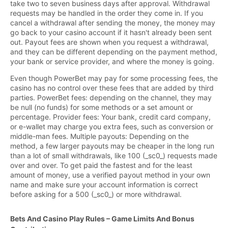
take two to seven business days after approval. Withdrawal
requests may be handled in the order they come in. If you
cancel a withdrawal after sending the money, the money may
go back to your casino account if it hasn't already been sent
out. Payout fees are shown when you request a withdrawal,
and they can be different depending on the payment method,
your bank or service provider, and where the money is going.
Even though PowerBet may pay for some processing fees, the
casino has no control over these fees that are added by third
parties. PowerBet fees: depending on the channel, they may
be null (no funds) for some methods or a set amount or
percentage. Provider fees: Your bank, credit card company,
or e-wallet may charge you extra fees, such as conversion or
middle-man fees. Multiple payouts: Depending on the
method, a few larger payouts may be cheaper in the long run
than a lot of small withdrawals, like 100 (_sc0_) requests made
over and over. To get paid the fastest and for the least
amount of money, use a verified payout method in your own
name and make sure your account information is correct
before asking for a 500 (_sc0_) or more withdrawal.
Bets And Casino Play Rules – Game Limits And Bonus