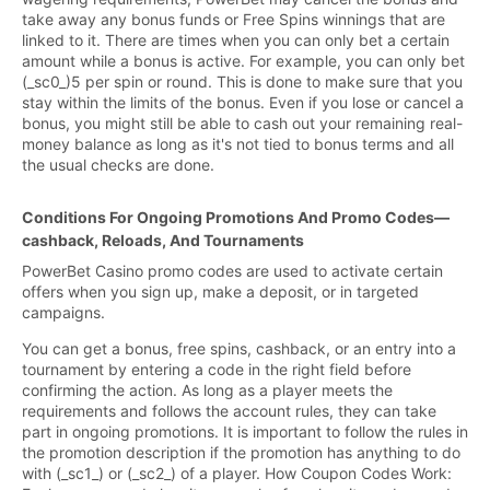
take away any bonus funds or Free Spins winnings that are
linked to it. There are times when you can only bet a certain
amount while a bonus is active. For example, you can only bet
(_sc0_)5 per spin or round. This is done to make sure that you
stay within the limits of the bonus. Even if you lose or cancel a
bonus, you might still be able to cash out your remaining real-
money balance as long as it's not tied to bonus terms and all
the usual checks are done.
Conditions For Ongoing Promotions And Promo Codes—
cashback, Reloads, And Tournaments
PowerBet Casino promo codes are used to activate certain
offers when you sign up, make a deposit, or in targeted
campaigns.
You can get a bonus, free spins, cashback, or an entry into a
tournament by entering a code in the right field before
confirming the action. As long as a player meets the
requirements and follows the account rules, they can take
part in ongoing promotions. It is important to follow the rules in
the promotion description if the promotion has anything to do
with (_sc1_) or (_sc2_) of a player. How Coupon Codes Work: