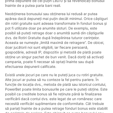
primă depunere de cel puțin Leu10 și să revendicați bonusul
înainte de a putea paria bani reali.
Neobținerea bonusului sau obținerea lui redusă ar putea
apărea dacă depuneți mai puțin decât minimul. Orice câștiguri
din rotiri gratuite sunt adesea transformate în fonduri bonus și
pot fi utilizate doar pe anumite sloturi. De exemplu, este
posibil să puteți retrage doar o anumită sumă din câștigurile
dvs. de Rotiri Gratuite după îndeplinirea tuturor cerințelor.
Aceasta se numește „limită maximă de retragere”. De obicei,
doar jucătorii noi sunt eligibili, iar fiecare persoană,
gospodărie, adresă IP, dispozitiv și metodă de plată poate
obține un singur pachet de bun venit. Dacă doriți să activați
campania, poate fi necesar să optați înainte sau după
efectuarea depunerii calificate.
Există unele jocuri pe care nu le puteți juca cu rotiri gratuite.
Alte jocuri ar putea să nu conteze la fel pentru pariere. În
funcție de locația dvs., metoda de plată sau istoricul contului,
PowerBet poate limita bonusurile pe care le puteți obține. Este
posibil ca creditele bonus să fie reținute până la finalizarea
verificării dacă contul dvs. este legat de un românesc care
necesită verificări suplimentare de conformitate. Cât trebuie
să pariați înainte de a putea retrage fonduri bonus este stabilit