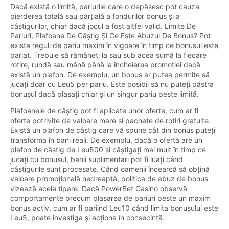
Dacă există o limită, pariurile care o depășesc pot cauza
pierderea totală sau parțială a fondurilor bonus și a
câștigurilor, chiar dacă jocul a fost altfel valid. Limite De
Pariuri, Plafoane De Câștig Și Ce Este Abuzul De Bonus? Pot
exista reguli de pariu maxim în vigoare în timp ce bonusul este
pariat. Trebuie să rămâneți la sau sub acea sumă la fiecare
rotire, rundă sau mână până la încheierea promoției dacă
există un plafon. De exemplu, un bonus ar putea permite să
jucați doar cu Leu5 per pariu. Este posibil să nu puteți păstra
bonusul dacă plasați chiar și un singur pariu peste limită.
Plafoanele de câștig pot fi aplicate unor oferte, cum ar fi
oferte potrivite de valoare mare și pachete de rotiri gratuite.
Există un plafon de câștig care vă spune cât din bonus puteți
transforma în bani reali. De exemplu, dacă o ofertă are un
plafon de câștig de Leu500 și câștigați mai mult în timp ce
jucați cu bonusul, banii suplimentari pot fi luați când
câștigurile sunt procesate. Când oamenii încearcă să obțină
valoare promoțională nedreaptă, politica de abuz de bonus
vizează acele tipare. Dacă PowerBet Casino observă
comportamente precum plasarea de pariuri peste un maxim
bonus activ, cum ar fi pariind Leu10 când limita bonusului este
Leu5, poate investiga și acționa în consecință.